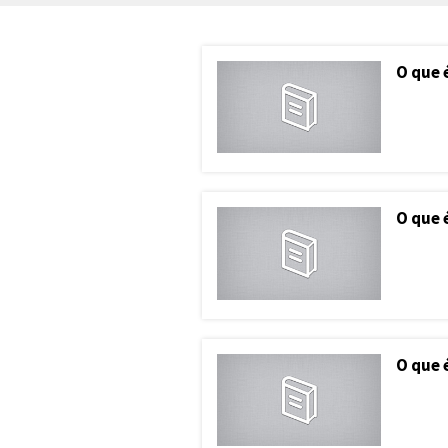
O que 
O que 
O que 